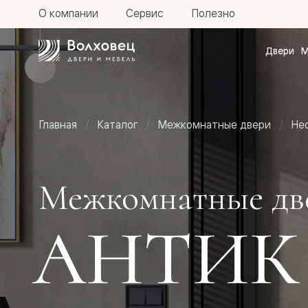
О компании
Сервис
Полезно
Двери
М
Межкомн
двери
Доступн
и практи
Фридом
Главная
Каталог
Межкомнатные двери
Не
Центро
Галант
Нео
Планум
Секрето
Межкомнатные дв
-
скрытые
двери
АНТИК
Фрезеро
двери
в
эмали
Прайм
Маскот
Эссе