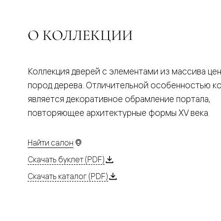
Планум
Цветные
Колор
Алюмини
О КОЛЛЕКЦИИ
Формато
Секрето
Алюмини
Мозаик
Коллекция дверей с элементами из массива це
Поворот
двери
пород дерева. Отличительной особенностью к
Скрытые
является декоративное обрамление портала,
двери
Дизайнер
повторяющее архитектурные формы XV века.
шпон
Со
стеклом
Найти салон
Высокие
двери
Скачать буклет (PDF)
В
гардеро
Скачать каталог (PDF)
В
гостиную
Двери
в
тренде