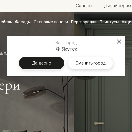
Салоны
Дизайнерам
ебель
Фасады
Стеновые панели
Перегородки
Плинтусы
Акци
атные
ые
Ваш город
чные
Якутск
оклассика
Межкомнатные двери Антик
Да, верно
Сменить город
ери
ванные