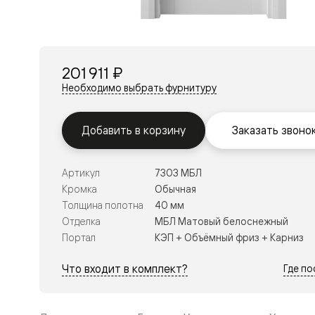
Перегор
Мозаик
Неокласс
Прайм
Фрэйм
201 911 ₽
Альба
Дюна
Необходимо выбрать фурнитуру
Рокка
Антик
Нео
Добавить в корзину
Заказать звоно
Париж
Центро
Шарм
Артикул
7303 МБЛ
Нео
Классик
Кромка
Обычная
Галант
Толщина полотна
40 мм
Эго
Отделка
МБЛ Матовый белоснежный
Классика
Портал
КЭП + Объёмный фриз + Карниз
Маскот
Эссе
Тоскана
Что входит в комплект?
Где п
Плано
Тоскана
Грильято