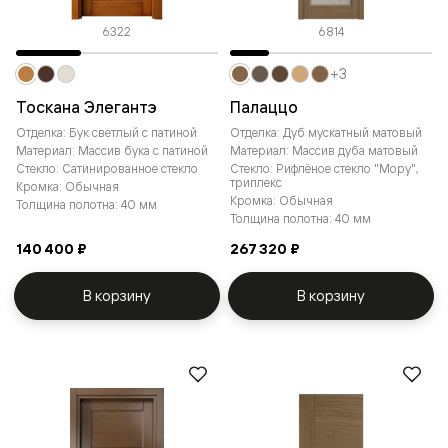
6322
6814
+3
Тоскана Элегантэ
Палаццо
Отделка: Бук светлый с патиной
Отделка: Дуб мускатный матовый
Материал: Массив бука с патиной
Материал: Массив дуба матовый
Стекло: Сатинированное стекло
Стекло: Рифлёное стекло "Мору",
триплекс
Кромка: Обычная
Кромка: Обычная
Толщина полотна: 40 мм
Толщина полотна: 40 мм
140 400 ₽
267 320 ₽
В корзину
В корзину