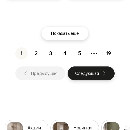
Показать ещё
1
2
3
4
5
19
Предыдущая
Следующая
Акции
Новинки
Дв