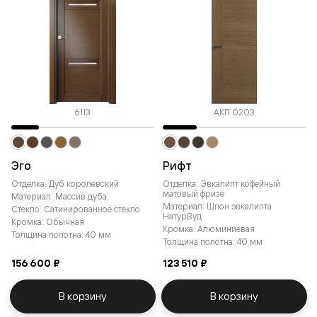
6113
АКП 0203
Эго
Рифт
Отделка: Дуб королевский
Отделка: Эвкалипт кофейный
матовый фризе
Материал: Массив дуба
Материал: Шпон эвкалипта
Стекло: Сатинированное стекло
НатурВуд
Кромка: Обычная
Кромка: Алюминиевая
Толщина полотна: 40 мм
Толщина полотна: 40 мм
156 600 ₽
123 510 ₽
В корзину
В корзину