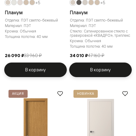
+5
+5
Планум
Планум
Отделка: ПЭТ светло-бежевый
Отделка: ПЭТ светло-бежевый
Материал: ПЭТ
Материал: ПЭТ
Кромка: Обычная
Стекло: Сатинированное стекло с
гравировкой «КВАДРО», триплекс
Толщина полотна: 40 мм
Кромка: Обычная
Толщина полотна: 40 мм
26 090 ₽
33 960 ₽
34 010 ₽
47 160 ₽
В корзину
В корзину
АКЦИЯ
НОВИНКА