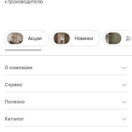
к производителю.
Акции
Новинки
Дв
О компании
Сервис
Полезно
Каталог