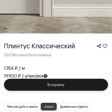
Плинтус Классический
062 Матовый белоснежный
1 354 ₽
/ м
19 900 ₽
/ упаковка
i
В корзину
Массив дуба в эмали
Эмали
Древесные отделки