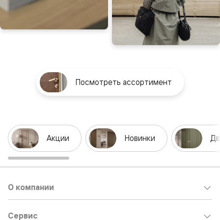
Посмотреть ассортимент
Акции
Новинки
Дв
О компании
Сервис