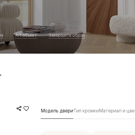
ия
Art объект
Завершите образ
т
евая
Модель двери
Тип кромки
Материал и цве
ские
вание