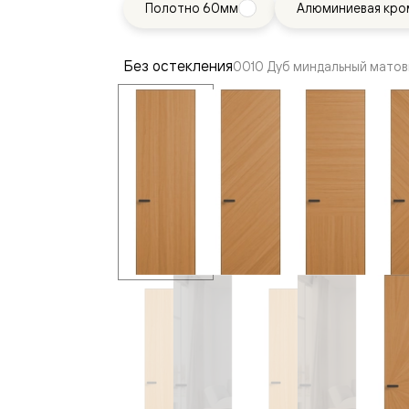
Полотно 60мм
Алюминиевая кро
—
е
ный
Без остекления
0010 Дуб миндальный матов
м —
я
одки