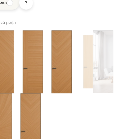
мка
ый рифт