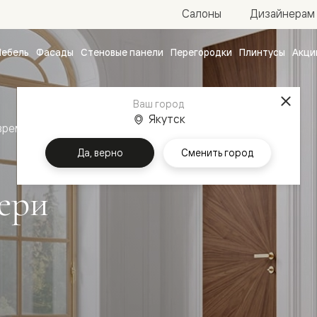
Салоны
Дизайнерам
ебель
Фасады
Стеновые панели
Перегородки
Плинтусы
Акци
атные
ые
Ваш город
чные
Якутск
временный стиль
Межкомнатные двери Рифт
Да, верно
Сменить город
ери
ванные