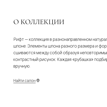
Планум
Цветные
Колор
Алюмини
Формато
О КОЛЛЕКЦИИ
Секрето
Алюмини
Мозаик
Поворот
Рифт — коллекция в разнонаправленном натура
двери
Скрытые
шпоне. Элементы шпона разного размера и фо
двери
сшиваются между собой образуя неповторимы
Дизайнер
шпон
контрастный рисунок. Каждая «рубашка» подби
Со
стеклом
вручную.
Высокие
двери
В
Найти салон
гардеро
В
гостиную
Двери
в
тренде