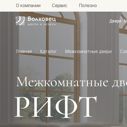
О компании
Сервис
Полезно
Двери
М
Межкомн
двери
Доступн
и практи
Фридом
Главная
Каталог
Межкомнатные двери
Со
Центро
Галант
Нео
Планум
Секрето
Межкомнатные дв
-
скрытые
двери
РИФТ
Фрезеро
двери
в
эмали
Прайм
Маскот
Эссе