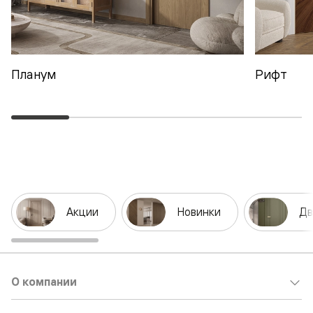
Планум
Рифт
Акции
Новинки
Дв
О компании