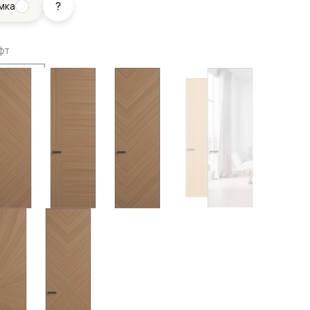
мка
фт