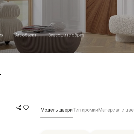
ия
Art объект
Завершите образ
т
евая
Модель двери
Тип кромки
Материал и цве
ские
вание