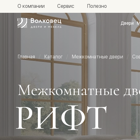
О компании
Сервис
Полезно
Двери
М
Межкомн
двери
Доступн
и практи
Фридом
Главная
Каталог
Межкомнатные двери
Со
Центро
Галант
Нео
Планум
Секрето
Межкомнатные дв
-
скрытые
двери
РИФТ
Фрезеро
двери
в
эмали
Прайм
Маскот
Эссе