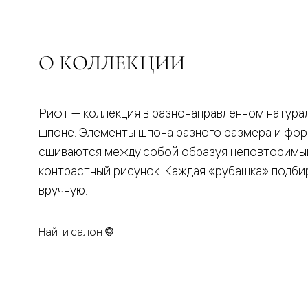
Планум
Цветные
Колор
Алюмини
Формато
О КОЛЛЕКЦИИ
Секрето
Алюмини
Мозаик
Поворот
Рифт — коллекция в разнонаправленном натура
двери
Скрытые
шпоне. Элементы шпона разного размера и фо
двери
сшиваются между собой образуя неповторимы
Дизайнер
шпон
контрастный рисунок. Каждая «рубашка» подби
Со
стеклом
вручную.
Высокие
двери
В
Найти салон
гардеро
В
гостиную
Двери
в
тренде