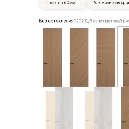
Полотно 60мм
Алюминиевая кро
—
е
ный
Без остекления
0202 Дуб сепия матовый ри
м —
я
одки