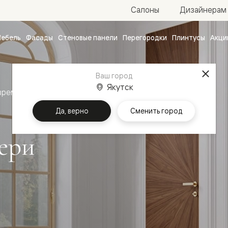
Салоны
Дизайнерам
ебель
Фасады
Стеновые панели
Перегородки
Плинтусы
Акци
атные
ые
Ваш город
чные
Якутск
временный стиль
Межкомнатные двери Рифт
Да, верно
Сменить город
ери
ванные