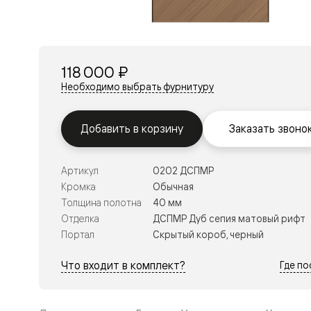
Перегор
Мозаик
Неокласс
Прайм
Фрэйм
118 000 ₽
Альба
Дюна
Необходимо выбрать фурнитуру
Рокка
Антик
Нео
Добавить в корзину
Заказать звоно
Париж
Центро
Шарм
Артикул
0202 ДСПМР
Нео
Классик
Кромка
Обычная
Галант
Толщина полотна
40 мм
Эго
Отделка
ДСПМР Дуб сепия матовый рифт
Классика
Портал
Скрытый короб, черный
Маскот
Эссе
Тоскана
Что входит в комплект?
Где п
Плано
Тоскана
Грильято