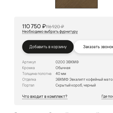
Перегор
Мозаик
Неокласс
Прайм
Фрэйм
110 750 ₽
116 920 ₽
Альба
Дюна
Необходимо выбрать фурнитуру
Рокка
Антик
Нео
Добавить в корзину
Заказать звоно
Париж
Центро
Шарм
Артикул
0200 ЭВКМФ
Нео
Классик
Кромка
Обычная
Галант
Толщина полотна
40 мм
Эго
Отделка
ЭВКМФ Эвкалипт кофейный мато
Классика
Портал
Скрытый короб, черный
Маскот
Эссе
Тоскана
Что входит в комплект?
Где п
Плано
Тоскана
Грильято