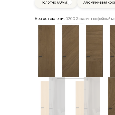
Полотно 60мм
Алюминиевая кро
—
е
ный
Без остекления
0200 Эвкалипт кофейный м
м —
я
одки