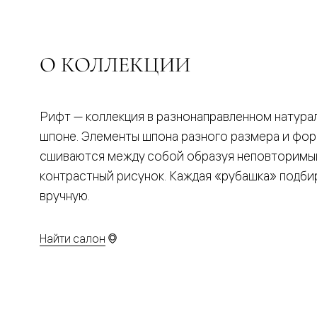
Планум
Цветные
Колор
Алюмини
Формато
О КОЛЛЕКЦИИ
Секрето
Алюмини
Мозаик
Поворот
Рифт — коллекция в разнонаправленном натура
двери
Скрытые
шпоне. Элементы шпона разного размера и фо
двери
сшиваются между собой образуя неповторимы
Дизайнер
шпон
контрастный рисунок. Каждая «рубашка» подби
Со
стеклом
вручную.
Высокие
двери
В
Найти салон
гардеро
В
гостиную
Двери
в
тренде