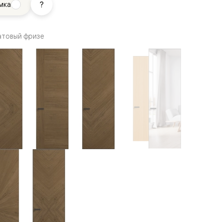
мка
атовый фризе