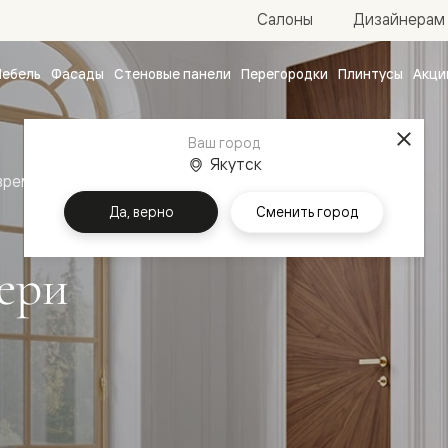
Салоны
Дизайнерам
ебель
Фасады
Стеновые панели
Перегородки
Плинтусы
Акци
атные
ые
Ваш город
чные
Якутск
временный стиль
Межкомнатные двери Рифт
Да, верно
Сменить город
ери
ванные