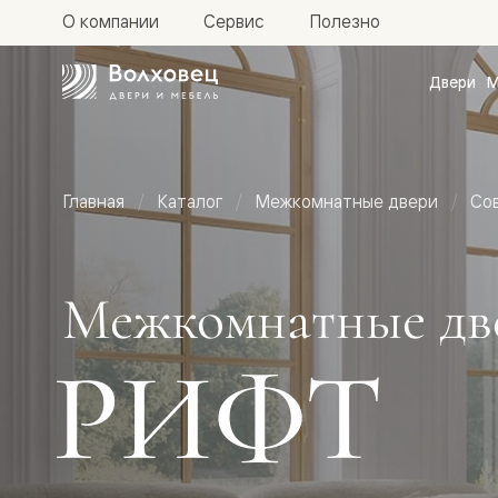
О компании
Сервис
Полезно
Двери
М
Межкомн
двери
Доступн
и практи
Фридом
Главная
Каталог
Межкомнатные двери
Со
Центро
Галант
Нео
Планум
Секрето
Межкомнатные дв
-
скрытые
двери
РИФТ
Фрезеро
двери
в
эмали
Прайм
Маскот
Эссе