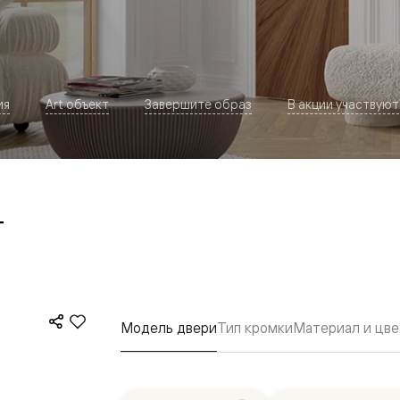
ия
Art объект
Завершите образ
В акции участвуют
т
евая
Модель двери
Тип кромки
Материал и цве
ские
вание