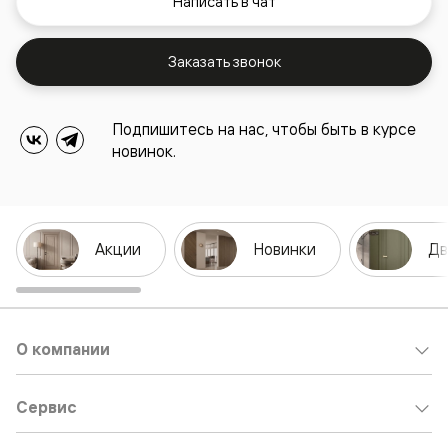
Написать в чат
Заказать звонок
Подпишитесь на нас, чтобы быть в курсе
новинок.
Акции
Новинки
Дв
О компании
Сервис