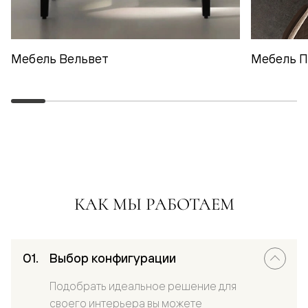
Мебель Вельвет
Мебель 
КАК МЫ РАБОТАЕМ
Выбор конфигурации
Подобрать идеальное решение для
своего интерьера вы можете