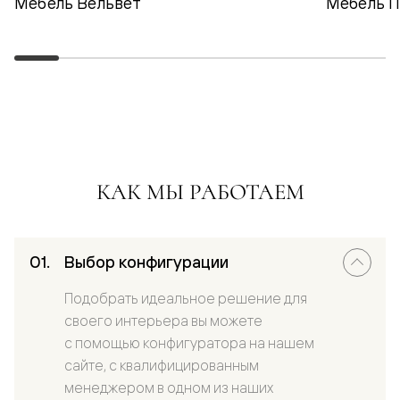
Мебель Вельвет
Мебель 
КАК МЫ РАБОТАЕМ
Выбор конфигурации
Подобрать идеальное решение для
своего интерьера вы можете
с помощью конфигуратора на нашем
сайте, с квалифицированным
менеджером в одном из наших